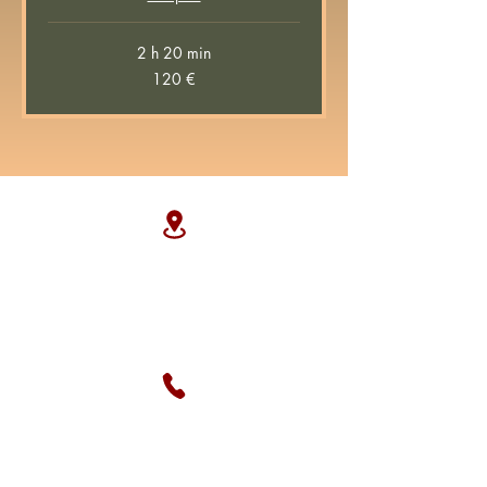
2 h 20 min
120
120 €
euros
Adresse
La Fuie, 3 impasse du Four, France.
La Source , Libreville Gabon
Téléphone
0633692570