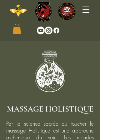
MASSAGE HOLISTIQUE
Par la science sacrée du toucher le
massage Holistique est une approche
alchimique du soin. Les mondes