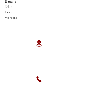
E-mail :
Tél. :
Fax :
Adresse :
Adresse
La Fuie, 3 impasse du Four, France.
La Source , Libreville Gabon
Téléphone
0633692570