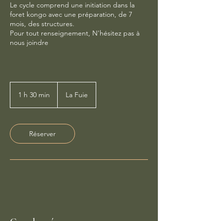
Le cycle comprend une initiation dans la
foret kongo avec une préparation, de 7
mois, des structures.
Pour tout renseignement, N'hésitez pas à
nous joindre
1 h 30 min
1
La Fuie
3
0
m
i
Réserver
n