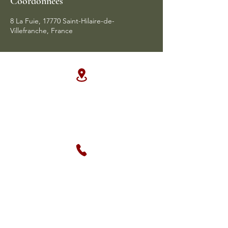
Coordonnées
8 La Fuie, 17770 Saint-Hilaire-de-
Villefranche, France
Adresse
La Fuie, 3 impasse du Four, France.
La Source , Libreville Gabon
Téléphone
0633692570