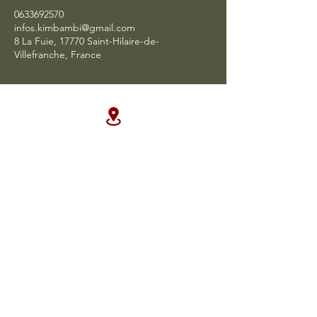
0633692570
infos.kimbambi@gmail.com
8 La Fuie, 17770 Saint-Hilaire-de-
Villefranche, France
Adresse
La Fuie, 3 impasse du Four, France.
La Source , Libreville Gabon
Téléphone
0633692570