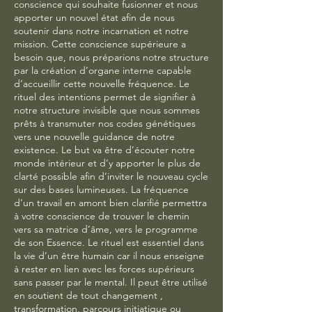
conscience qui souhaite fusionner et nous
apporter un nouvel état afin de nous
soutenir dans notre incarnation et notre
mission. Cette conscience supérieure a
besoin que, nous préparions notre structure
par la création d’organe interne capable
d’accueillir cette nouvelle fréquence. Le
rituel des intentions permet de signifier à
notre structure invisible que nous sommes
prêts à transmuter nos codes génétiques
vers une nouvelle guidance de notre
existence. Le but va être d’écouter notre
monde intérieur et d’y apporter le plus de
clarté possible afin d’inviter le nouveau cycle
sur des bases lumineuses. La fréquence
d’un travail en amont bien clarifié permettra
à votre conscience de trouver le chemin
vers sa matrice d’âme, vers le programme
de son Essence. Le rituel est essentiel dans
la vie d’un être humain car il nous enseigne
à rester en lien avec les forces supérieurs
sans passer par le mental. Il peut être utilisé
en soutient de tout changement ,
transformation, parcours initiatique ou